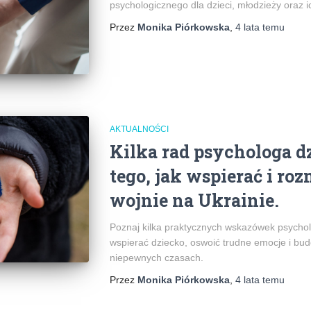
psychologicznego dla dzieci, młodzieży oraz 
Przez
Monika Piórkowska
,
4 lata
temu
AKTUALNOŚCI
Kilka rad psychologa d
tego, jak wspierać i ro
wojnie na Ukrainie.
Poznaj kilka praktycznych wskazówek psycho
wspierać dziecko, oswoić trudne emocje i b
niepewnych czasach.
Przez
Monika Piórkowska
,
4 lata
temu