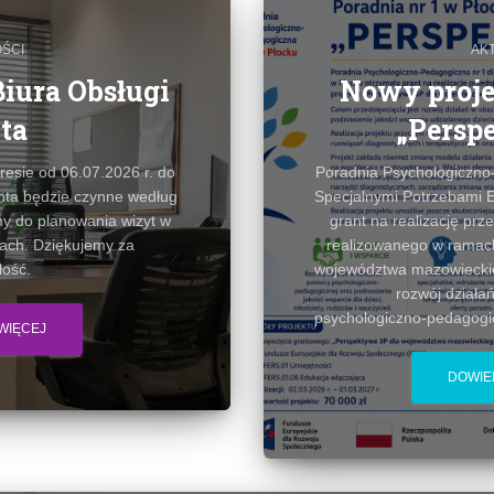
ŚCI
AK
iura Obsługi
Nowy proje
ta
„Persp
resie od 06.07.2026 r. do
Poradnia Psychologiczno‑
enta będzie czynne według
Specjalnymi Potrzebami 
y do planowania wizyt w
grant na realizację prz
ach. Dziękujemy za
realizowanego w ramach
ość.
województwa mazowieckie
rozwój dział
psychologiczno‑pedagogicz
WIĘCEJ
DOWIED