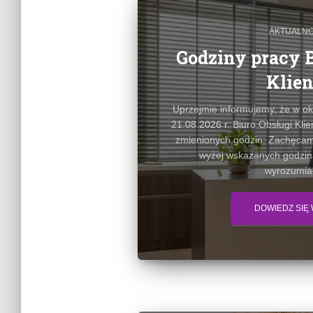
AKTUALNO
Godziny pracy B
Klien
Uprzejmie informujemy, że w ok
21.08.2026 r. Biuro Obsługi Kli
zmienionych godzin: Zachęcam
wyżej wskazanych godzin
wyrozumiał
DOWIEDZ SIĘ 