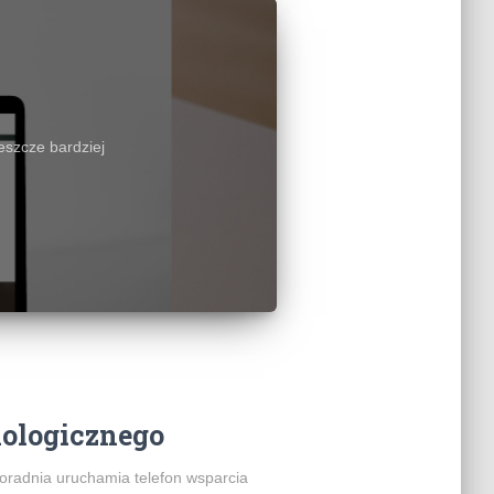
eszcze bardziej
hologicznego
Poradnia uruchamia telefon wsparcia