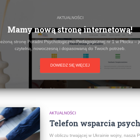
AKTUALNOŚCI
Mamy nową stronę internetową!
żoną stronę Poradni Psychologiczno‑Pedagogicznej nr 1 w Płocku – j
czytelną, nowoczesną i dopasowaną do Twoich potrzeb.
DOWIEDZ SIĘ WIĘCEJ
AKTUALNOŚCI
Telefon wsparcia psyc
W obliczu trwającej w Ukrainie wojny, nasza 