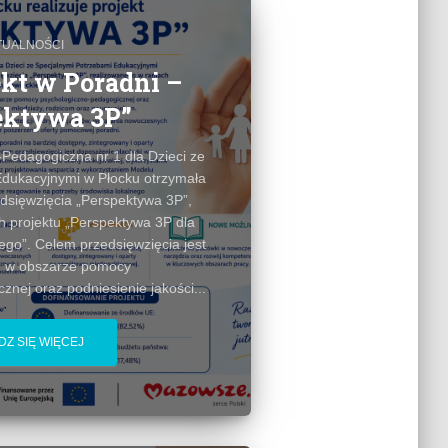
TUALNOŚCI
kt w Poradni –
ektywa 3P”
Pedagogiczna nr 1 dla Dzieci ze
Edukacyjnymi w Płocku otrzymała
edsięwzięcia „Perspektywa 3P”,
 projektu „Perspektywa 3P dla
go”. Celem przedsięwzięcia jest
ań w obszarze pomocy
nej oraz podniesienie jakości...
Z SIĘ WIĘCEJ