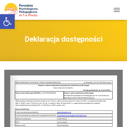
Otwórz pasek narzędzi
P
R
Z
E
Ł
Deklaracja dostępności
Ą
C
Z
N
A
W
I
G
A
C
J
Ę