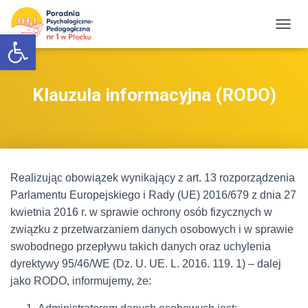
Otwórz pasek narzędzi
P
R
Z
E
Ł
Klauzula informacyjna (RODO)
Ą
C
Z
N
A
W
Realizując obowiązek wynikający z art. 13 rozporządzenia
I
G
Parlamentu Europejskiego i Rady (UE) 2016/679 z dnia 27
A
kwietnia 2016 r. w sprawie ochrony osób fizycznych w
C
związku z przetwarzaniem danych osobowych i w sprawie
J
Ę
swobodnego przepływu takich danych oraz uchylenia
dyrektywy 95/46/WE (Dz. U. UE. L. 2016. 119. 1) – dalej
jako RODO, informujemy, że: