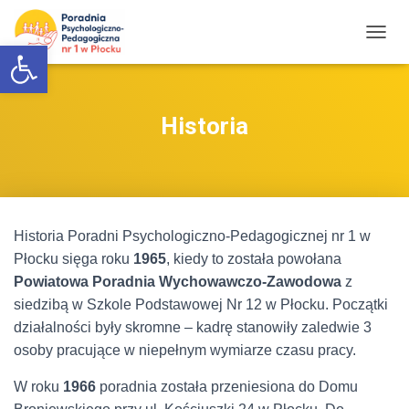
Otwórz pasek narzędzi
P
R
Z
E
Ł
Historia
Ą
C
Z
N
A
W
Historia Poradni Psychologiczno‑Pedagogicznej nr 1 w
I
G
Płocku sięga roku
1965
, kiedy to została powołana
A
Powiatowa Poradnia Wychowawczo‑Zawodowa
z
C
siedzibą w Szkole Podstawowej Nr 12 w Płocku. Początki
J
Ę
działalności były skromne – kadrę stanowiły zaledwie 3
osoby pracujące w niepełnym wymiarze czasu pracy.
W roku
1966
poradnia została przeniesiona do Domu