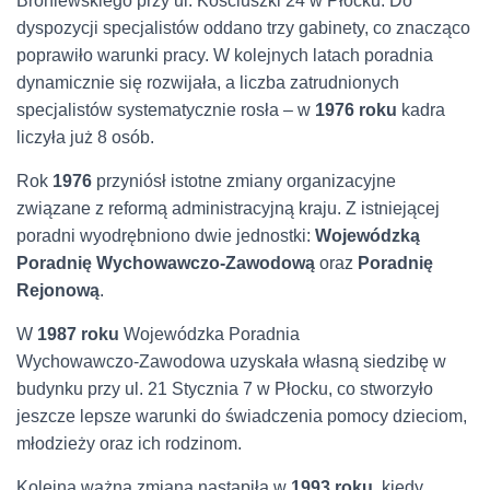
Broniewskiego przy ul. Kościuszki 24 w Płocku. Do
dyspozycji specjalistów oddano trzy gabinety, co znacząco
poprawiło warunki pracy. W kolejnych latach poradnia
dynamicznie się rozwijała, a liczba zatrudnionych
specjalistów systematycznie rosła – w
1976 roku
kadra
liczyła już 8 osób.
Rok
1976
przyniósł istotne zmiany organizacyjne
związane z reformą administracyjną kraju. Z istniejącej
poradni wyodrębniono dwie jednostki:
Wojewódzką
Poradnię Wychowawczo‑Zawodową
oraz
Poradnię
Rejonową
.
W
1987 roku
Wojewódzka Poradnia
Wychowawczo‑Zawodowa uzyskała własną siedzibę w
budynku przy ul. 21 Stycznia 7 w Płocku, co stworzyło
jeszcze lepsze warunki do świadczenia pomocy dzieciom,
młodzieży oraz ich rodzinom.
Kolejna ważna zmiana nastąpiła w
1993 roku
, kiedy